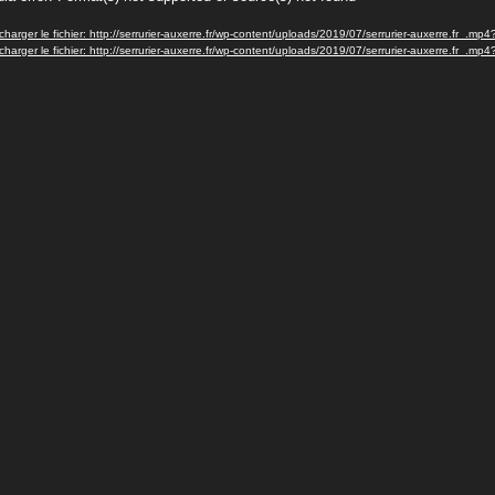
o
charger le fichier: http://serrurier-auxerre.fr/wp-content/uploads/2019/07/serrurier-auxerre.fr_.mp
charger le fichier: http://serrurier-auxerre.fr/wp-content/uploads/2019/07/serrurier-auxerre.fr_.mp