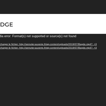
ADGE
eur
ia error: Format(s) not supported or source(s) not found
o
charger le fichier: http://serrurier-auxerre.fr/wp-content/uploads/2019/07/Bagde.mp4?_=3
charger le fichier: http://serrurier-auxerre.fr/wp-content/uploads/2019/07/Bagde.mp4?_=3