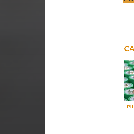
CA
PIL