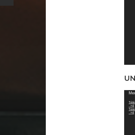
UN
Lect
Med
vidé
Télé
_=4
Télé
_=4