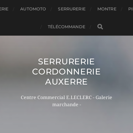
RIE
AUTOMOTO
SERRURERIE
MONTRE
PI
TÉLÉCOMMANDE
SERRURERIE
CORDONNERIE
AUXERRE
Centre Commercial E.LECLERC - Galerie
marchande -