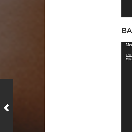
B
Lect
Med
vidé
Télé
Télé