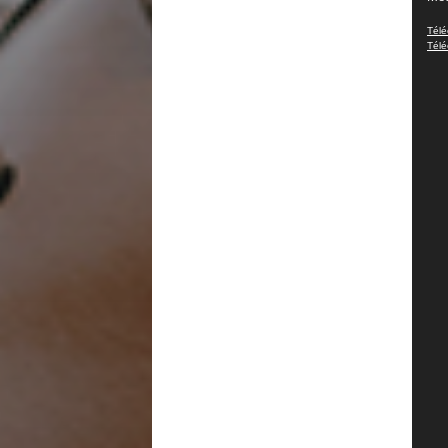
vidé
Télé
Télé