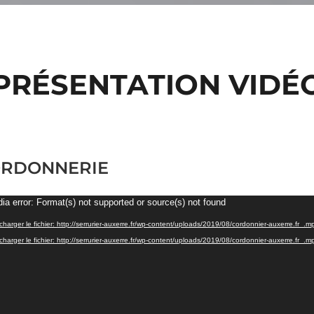
PRÉSENTATION VIDÉ
RDONNERIE
eur
ia error: Format(s) not supported or source(s) not found
o
charger le fichier: http://serrurier-auxerre.fr/wp-content/uploads/2019/08/cordonnier-auxerre.fr_.
charger le fichier: http://serrurier-auxerre.fr/wp-content/uploads/2019/08/cordonnier-auxerre.fr_.