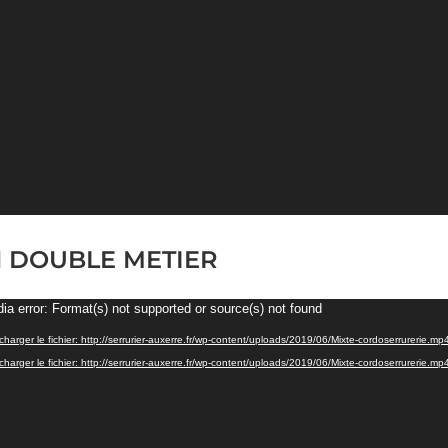
 DOUBLE METIER
eur
ia error: Format(s) not supported or source(s) not found
o
charger le fichier: http://serrurier-auxerre.fr/wp-content/uploads/2019/06/Mixte-cordoserrurerie.mp
charger le fichier: http://serrurier-auxerre.fr/wp-content/uploads/2019/06/Mixte-cordoserrurerie.mp