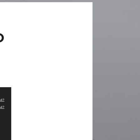
O
mp4?
mp4?