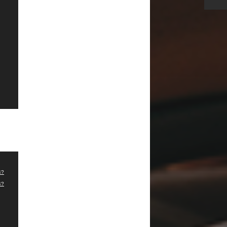
4?
4?