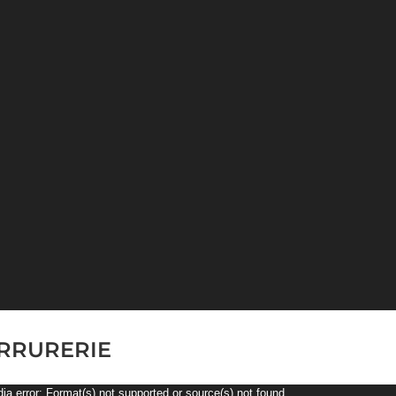
RRURERIE
eur
ia error: Format(s) not supported or source(s) not found