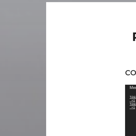
CO
Lect
Med
vidé
Télé
_=1
Télé
_=1