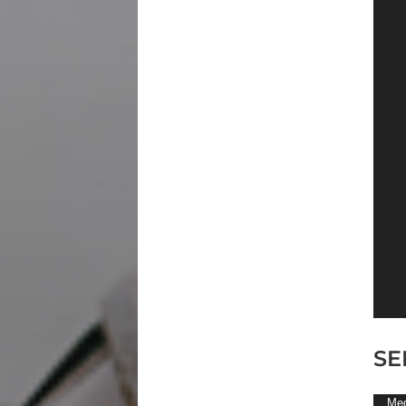
SE
Lect
Med